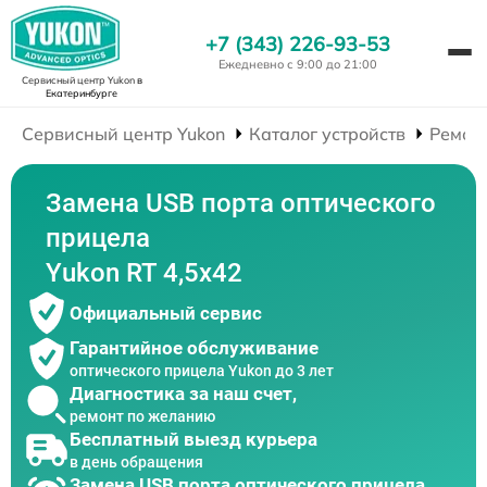
+7 (343) 226-93-53
Ежедневно с 9:00 до 21:00
Сервисный центр Yukon
в
Екатеринбурге
Сервисный центр Yukon
Каталог устройств
Ремон
Замена USB порта оптического
прицела
Yukon RT 4,5х42
Официальный сервис
Гарантийное обслуживание
оптического прицела Yukon до 3 лет
Диагностика за наш счет,
ремонт по желанию
Бесплатный выезд курьера
в день обращения
Замена USB порта оптического прицела