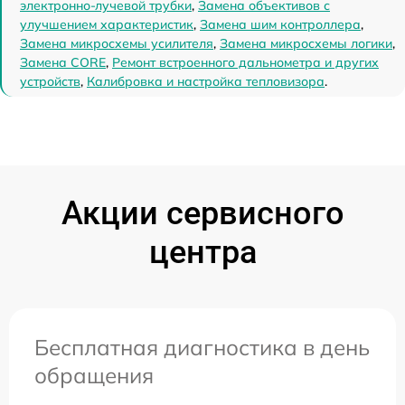
электронно-лучевой трубки
,
Замена объективов с
улучшением характеристик
,
Замена шим контроллера
,
Замена микросхемы усилителя
,
Замена микросхемы логики
,
Замена CORE
,
Ремонт встроенного дальнометра и других
устройств
,
Калибровка и настройка тепловизора
.
Акции сервисного
центра
Бесплатная диагностика в день
обращения