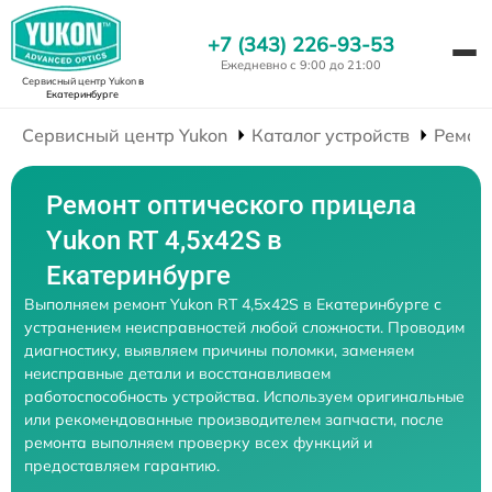
+7 (343) 226-93-53
Ежедневно с 9:00 до 21:00
Сервисный центр Yukon
в
Екатеринбурге
Сервисный центр Yukon
Каталог устройств
Ремон
Ремонт оптического прицела
Yukon RT 4,5х42S в
Екатеринбурге
Выполняем ремонт Yukon RT 4,5х42S в Екатеринбурге с
устранением неисправностей любой сложности. Проводим
диагностику, выявляем причины поломки, заменяем
неисправные детали и восстанавливаем
работоспособность устройства. Используем оригинальные
или рекомендованные производителем запчасти, после
ремонта выполняем проверку всех функций и
предоставляем гарантию.