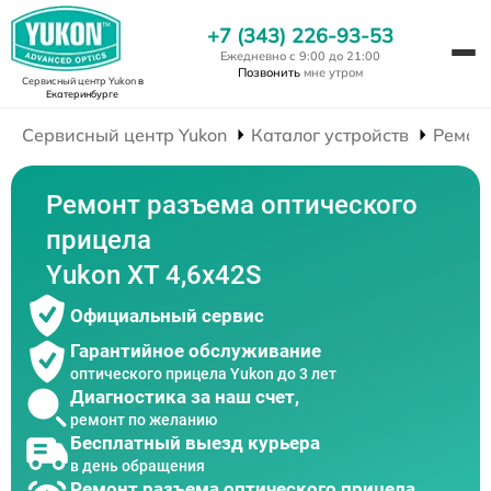
+7 (343) 226-93-53
Ежедневно с 9:00 до 21:00
Позвонить
мне утром
Сервисный центр Yukon
в
Екатеринбурге
Сервисный центр Yukon
Каталог устройств
Ремон
Ремонт разъема оптического
прицела
Yukon XT 4,6x42S
Официальный сервис
Гарантийное обслуживание
оптического прицела Yukon до 3 лет
Диагностика за наш счет,
ремонт по желанию
Бесплатный выезд курьера
в день обращения
Ремонт разъема оптического прицела