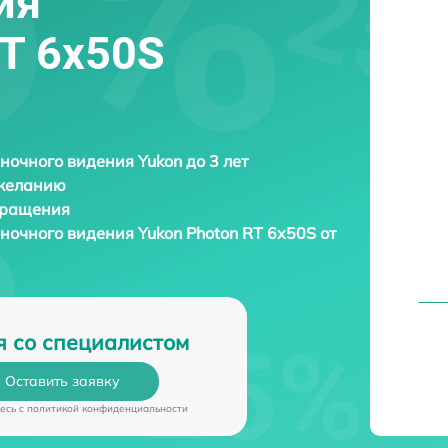
ия
RT 6х50S
ночного видения Yukon до 3 лет
 желанию
бращения
 ночного видения
Yukon Photon RT 6х50S от
я со специалистом
Оставить заявку
есь c
политикой конфиденциальности