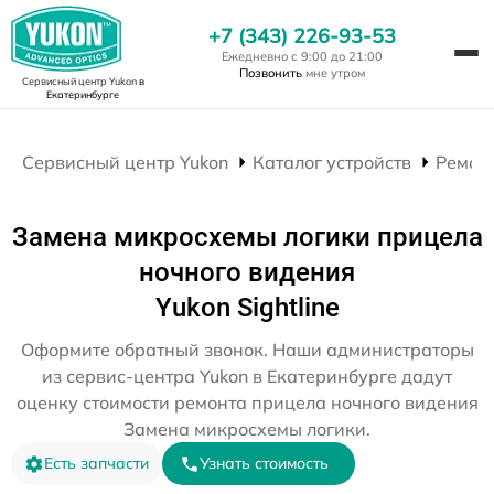
+7 (343) 226-93-53
Ежедневно с 9:00 до 21:00
Позвонить
мне утром
Сервисный центр Yukon
в
Екатеринбурге
Сервисный центр Yukon
Каталог устройств
Ремон
Замена микросхемы логики прицела
ночного видения
Yukon Sightline
Оформите обратный звонок. Наши администраторы
из сервис-центра Yukon в Екатеринбурге дадут
оценку стоимости ремонта прицела ночного видения
Замена микросхемы логики.
Есть запчасти
Узнать стоимость