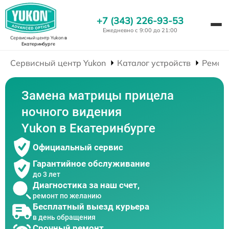
+7 (343) 226-93-53
Ежедневно с 9:00 до 21:00
Сервисный центр Yukon
в
Екатеринбурге
Сервисный центр Yukon
Каталог устройств
Ремон
Замена матрицы прицела
ночного видения
Yukon в Екатеринбурге
Официальный сервис
Гарантийное обслуживание
до 3 лет
Диагностика за наш счет,
ремонт по желанию
Бесплатный выезд курьера
в день обращения
Срочный ремонт